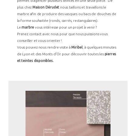
permet d’agencer plusieurs teintes en une seule pièce. De
plus chez
Maison Dérudet
nous taillons et travaillons le
marbre afin de produire des vasques ou bacs de douches de
la forme souhaitée (ronds, carrés, rectangulaires).
Le
marbre
vous intéresse pour un projet à venir ?
À PROPOS
+
Prenez contact avec nous pour que nous puissions vous
conseiller et vous orienter !
RÉALISATIONS
+
Vous pouvez nous rendre visite à
Miribel
, à quelques minutes
de Lyon et des Monts d’Or pour découvrir toutes les
pierres
CATALOGUE
+
et teintes disponibles.
LAMELLÉ ROCHES®
OBJETS DE DÉCORATION
CONTACT