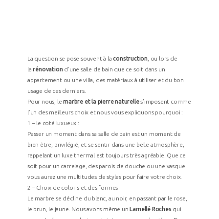
La question se pose souvent à la
construction
, ou lors de
la
rénovation
d’une salle de bain que ce soit dans un
appartement ou une villa, des matériaux à utiliser et du bon
usage de ces derniers.
Pour nous, le
marbre et la pierre naturelle
s’imposent comme
l’un des meilleurs choix et nous vous expliquons pourquoi :
1 – le coté luxueux :
Passer un moment dans sa salle de bain est un moment de
bien être, privilégié, et se sentir dans une belle atmosphère,
rappelant un luxe thermal est toujours très agréable. Que ce
soit pour un carrelage, des parois de douche ou une vasque
vous aurez une multitudes de styles pour faire votre choix.
2 – Choix de coloris et des formes
Le marbre se décline du blanc, au noir, en passant par le rose,
le brun, le jaune. Nous avons même un
Lamellé Roches
qui