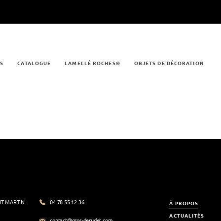
NS
CATALOGUE
LAMELLÉ ROCHES®
OBJETS DE DÉCORATION
NT MARTIN
04 78 55 12 36
À PROPOS
ACTUALITÉS
contact@gros-derudet.com